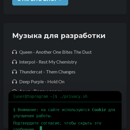
Музыка для разработки
Queen - Another One Bites The Dust
Interpol - Rest My Chemistry
Thundercat - Them Changes
Deep Purple - Hold On
Ария - Воля и разум
[user@toprogram ~]$ ./privacy.sh
Багровый Фантомас - Никогда никогда
$
Внимание: на сайте используются
Cookie
для
Nirvana - About A Girl
улучшения работы.
Подтвердите согласие, чтобы скрыть это
сообщение.