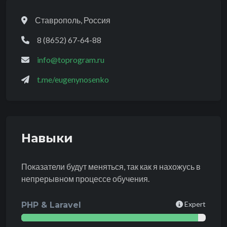
Основная информация
Адрес :
Ставрополь, Россия
Телефон:
8 (8652) 67-64-88
Email:
info@toprogram.ru
Telegram:
t.me/eugenynosenko
Навыки
Показатели будут меняться, так как я нахожусь в
непрерывном процессе обучения.
Expert
PHP & Laravel