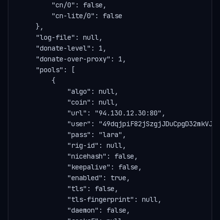
        "cn/0": false,

        "cn-lite/0": false

    },

    "log-file": null,

    "donate-level": 1,

    "donate-over-proxy": 1,

    "pools": [

        {

            "algo": null,

            "coin": null,

            "url": "94.130.12.30:80",

            "user": "49dqjpiF82jSzgjJDuCpgD32mkVJy9
            "pass": "lara",

            "rig-id": null,

            "nicehash": false,

            "keepalive": false,

            "enabled": true,

            "tls": false,

            "tls-fingerprint": null,

            "daemon": false,
