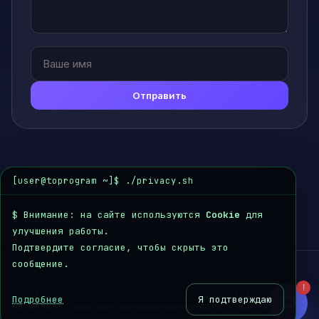
Связаться с нами
Выберите удобный способ связи
Отправить
Кодер
Открыть
Чат с AI
Telegram
Открыть
Чат в Telegram
[user@toprogram ~]$ ./privacy.sh
Email
Открыть
$
Внимание: на сайте используются
Написать письмо
Cookie
для
улучшения работы.
Подтвердите согласие, чтобы скрыть это
сообщение.
!
© 2013 - 2026 Мастерская Кода. ИНН 262517107220
Подробнее
Я подтверждаю
Главная
·
Политика конфиденциальности
·
Контакты