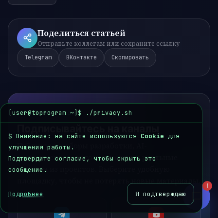
Поделиться статьей
Связаться с нами
Отправьте коллегам или сохраните ссылку
Выберите удобный способ связи
Telegram
ВКонтакте
Скопировать
Кодер
Открыть
Чат с AI
Telegram
Открыть
Чат в Telegram
[user@toprogram ~]$ ./privacy.sh
МАСТЕРСКАЯ КОДА
Подписывайтесь на каналы
Email
Открыть
$
Внимание: на сайте используются
Написать письмо
Cookie
для
Публикую разборы разработки, AI-
улучшения работы.
инструментов, автоматизации и реальные
Подтвердите согласие, чтобы скрыть это
заметки из проектов. Выберите удобную
сообщение.
площадку, чтобы не потерять новые материалы.
!
Подробнее
Я подтверждаю