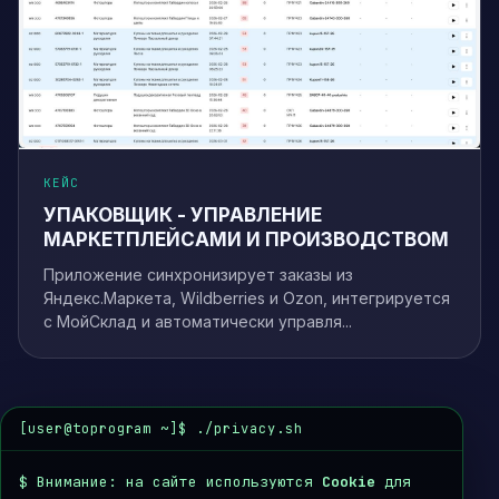
КЕЙС
УПАКОВЩИК - УПРАВЛЕНИЕ
МАРКЕТПЛЕЙСАМИ И ПРОИЗВОДСТВОМ
Связаться с нами
Выберите удобный способ связи
Приложение синхронизирует заказы из
Яндекс.Маркета, Wildberries и Ozon, интегрируется
с МойСклад и автоматически управля...
Кодер
Открыть
Чат с AI
Telegram
Открыть
Чат в Telegram
[user@toprogram ~]$ ./privacy.sh
Email
Открыть
$
Внимание: на сайте используются
Написать письмо
Cookie
для